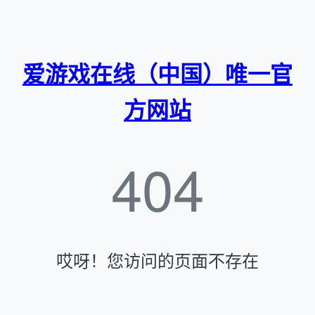
爱游戏在线（中国）唯一官
方网站
404
哎呀！您访问的页面不存在