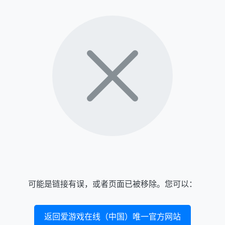
可能是链接有误，或者页面已被移除。您可以：
返回爱游戏在线（中国）唯一官方网站